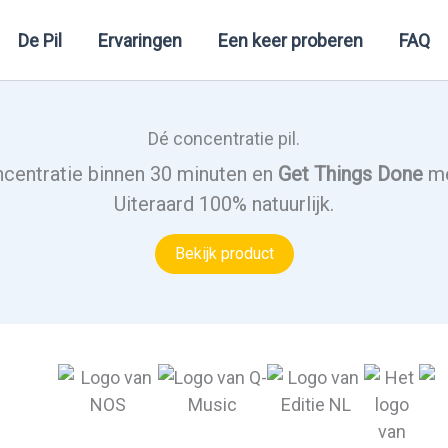
De Pil
Ervaringen
Een keer proberen
FAQ
Dé concentratie pil.
centratie binnen 30 minuten en
Get Things Done
me
Uiteraard 100% natuurlijk.
Bekijk product