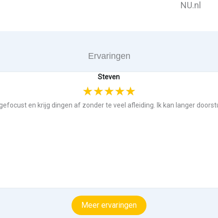
Ervaringen
Steven
★
★
★
★
★
 gefocust en krijg dingen af zonder te veel afleiding. Ik kan langer doors
Meer ervaringen