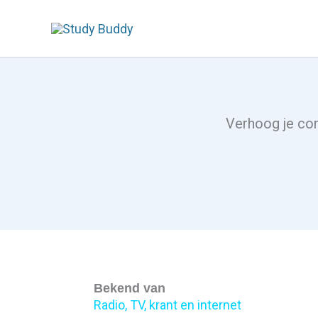
Ga
naar
de
inhoud
Verhoog je con
Bekend van
Radio, TV, krant en internet