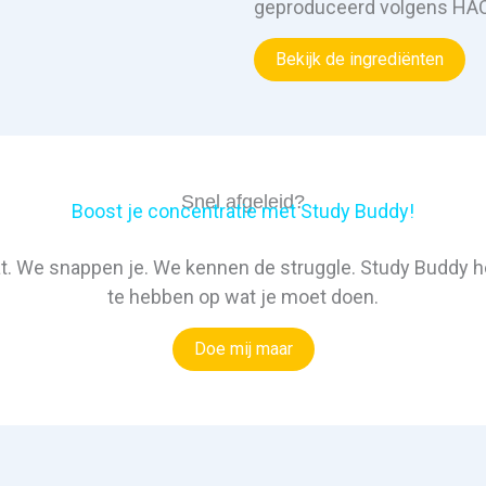
geproduceerd volgens HACC
Bekijk de ingrediënten
Snel afgeleid?
Boost je concentratie met Study Buddy!
zat. We snappen je. We kennen de struggle. Study Buddy h
te hebben op wat je moet doen.
Doe mij maar