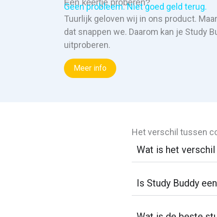
Een keertje proberen?
Geen probleem. Niet goed geld terug.
Tuurlijk geloven wij in ons product. Maar
dat snappen we. Daarom kan je Study 
uitproberen.
Meer info
Het verschil tussen co
Wat is het verschil
Is Study Buddy een
Wat is de beste stu