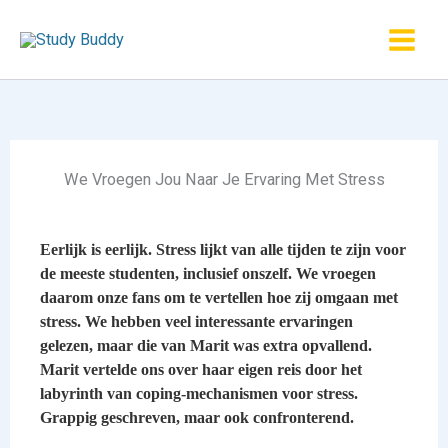
Ga
naar
de
inhoud
We Vroegen Jou Naar Je Ervaring Met Stress
Eerlijk is eerlijk. Stress lijkt van alle tijden te zijn voor
de meeste studenten, inclusief onszelf. We vroegen
daarom onze fans om te vertellen hoe zij omgaan met
stress. We hebben veel interessante ervaringen
gelezen, maar die van Marit was extra opvallend.
Marit vertelde ons over haar eigen reis door het
labyrinth van coping-mechanismen voor stress.
Grappig geschreven, maar ook confronterend.