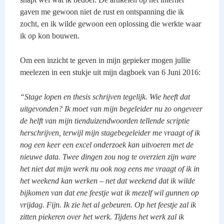
gaven me gewoon niet de rust en ontspanning die ik
zocht, en ik wilde gewoon een oplossing die werkte waar
ik op kon bouwen.
Om een inzicht te geven in mijn gepieker mogen jullie
meelezen in een stukje uit mijn dagboek van 6 Juni 2016:
“Stage lopen en thesis schrijven tegelijk. Wie heeft dat
uitgevonden? Ik moet van mijn begeleider nu zo ongeveer
de helft van mijn tienduizendwoorden tellende scriptie
herschrijven, terwijl mijn stagebegeleider me vraagt of ik
nog een keer een excel onderzoek kan uitvoeren met de
nieuwe data. Twee dingen zou nog te overzien zijn ware
het niet dat mijn werk nu ook nog eens me vraagt of ik in
het weekend kan werken – net dat weekend dat ik wilde
bijkomen van dat ene feestje wat ik mezelf wil gunnen op
vrijdag. Fijn. Ik zie het al gebeuren. Op het feestje zal ik
zitten piekeren over het werk. Tijdens het werk zal ik