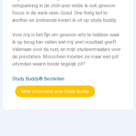
ontspanning in de chill-uren wilde ik ook gewoon
focus in de werk-uren. Goed. One thing led to
another en zodoende kwam ik uit op study buddy.
Voor mij is het fijn om gewoon iets te hebben waar
ik op terug kan vallen wat mij snel resultaat geeft.
Valeriaan voor de rust, en mijn studeermaatjes voor
de prestaties. Misschien moeten ze maar een pill
uitvinden waarin beide tegelijk zit?
Study Buddy® Bestellen
Meer informatie over Study Buddy