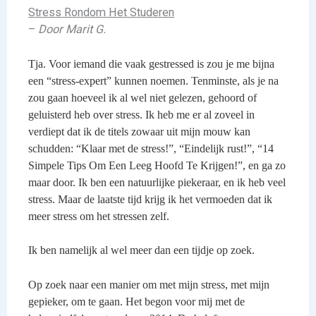
Stress Rondom Het Studeren
–
Door Marit G.
Tja. Voor iemand die vaak gestressed is zou je me bijna
een “stress-expert” kunnen noemen. Tenminste, als je na
zou gaan hoeveel ik al wel niet gelezen, gehoord of
geluisterd heb over stress. Ik heb me er al zoveel in
verdiept dat ik de titels zowaar uit mijn mouw kan
schudden: “Klaar met de stress!”, “Eindelijk rust!”, “14
Simpele Tips Om Een Leeg Hoofd Te Krijgen!”, en ga zo
maar door. Ik ben een natuurlijke piekeraar, en ik heb veel
stress. Maar de laatste tijd krijg ik het vermoeden dat ik
meer stress om het stressen zelf.
Ik ben namelijk al wel meer dan een tijdje op zoek.
Op zoek naar een manier om met mijn stress, met mijn
gepieker, om te gaan. Het begon voor mij met de